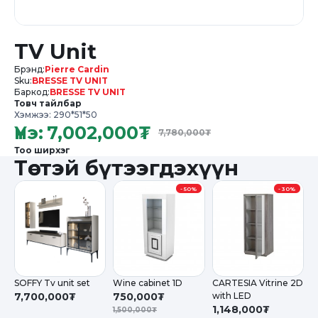
TV Unit
Брэнд:
Pierre Cardin
Sku:
BRESSE TV UNIT
Баркод:
BRESSE TV UNIT
Товч тайлбар
Хэмжээ: 290*51*50
Үнэ:
7,002,000
₮
7,780,000
₮
Тоо ширхэг
Төстэй бүтээгдэхүүн
-
50%
-
30%
SOFFY Tv unit set
Wine cabinet 1D
CARTESIA Vitrine 2D
P
7,700,000₮
750,000₮
with LED
1
1,148,000₮
1,500,000₮
1