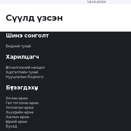
1,640,000₮
Сүүлд үзсэн
Шинэ сонголт
Бидний тухай
Харилцагч
Үйлчилгээний нөхцөл
Хүргэлтийн тухай
Нууцлалын бодлого
Бүтээгдэхүүн
Зочны өрөө
Гал тогооны өрөө
Унтлагын өрөө
Хүүхдийн өрөө
Ажлын өрөө
Үүдний өрөө
Бусад