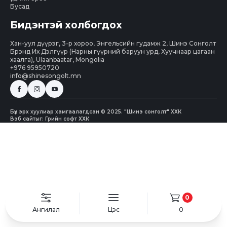
Бусад
Бидэнтэй холбогдох
Хан-уул дүүрэг, 3-р хороо, Энгельсийн гудамж 2, Шинэ Сонголт
Брэнд Их Дэлгүүр (Нарны гүүрний баруун урд, Хуучнаар цагаан
хаалга), Ulaanbaatar, Mongolia
+976 95950720
info@shinesongolt.mn
Бүх эрх хуулиар хамгаалагдсан © 2025. "Шинэ сонголт" ХХК
Вэб сайт
ыг:
Грийн софт ХХК
0
Ангилал
Цэс
0