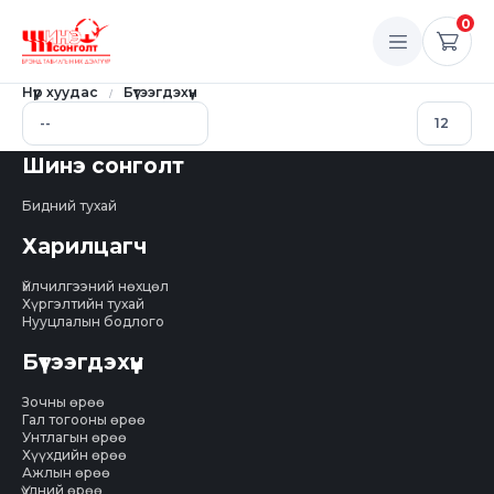
0
Нүүр хуудас
Бүтээгдэхүүн
Шинэ сонголт
Бидний тухай
Харилцагч
Үйлчилгээний нөхцөл
Хүргэлтийн тухай
Нууцлалын бодлого
Бүтээгдэхүүн
Зочны өрөө
Гал тогооны өрөө
Унтлагын өрөө
Хүүхдийн өрөө
Ажлын өрөө
Үүдний өрөө