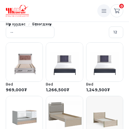
0
Нүүр хуудас
Бүтээгдэхүүн
Bed
Bed
Bed
969,000
₮
1,266,500
₮
1,249,500
₮