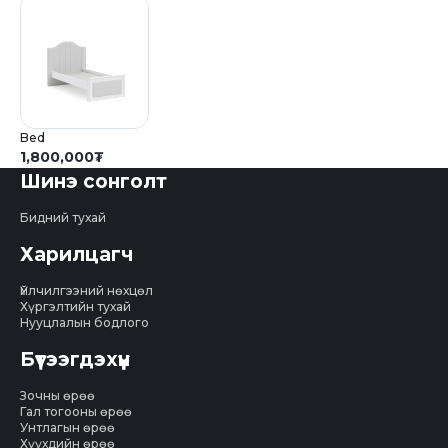
Bed
1,800,000
₮
Шинэ сонголт
Бидний тухай
Харилцагч
Үйлчилгээний нөхцөл
Хүргэлтийн тухай
Нууцлалын бодлого
Бүтээгдэхүүн
Зочны өрөө
Гал тогооны өрөө
Унтлагын өрөө
Хүүхдийн өрөө