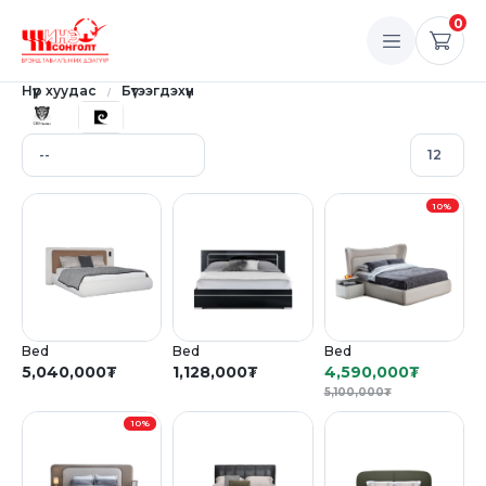
0
Нүүр хуудас
Бүтээгдэхүүн
10%
Bed
Bed
Bed
5,040,000
₮
1,128,000
₮
4,590,000
₮
5,100,000
₮
10%