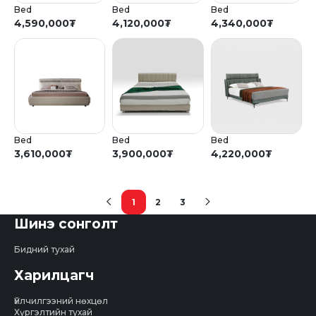
Bed
Bed
Bed
4,590,000
₮
4,120,000
₮
4,340,000
₮
Bed
Bed
Bed
3,610,000
₮
3,900,000
₮
4,220,000
₮
1
2
3
(current)
Шинэ сонголт
Бидний тухай
Харилцагч
Үйлчилгээний нөхцөл
Хүргэлтийн тухай