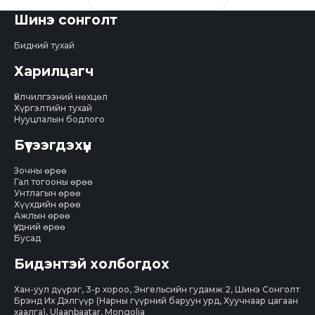
Шинэ сонголт
Бидний тухай
Харилцагч
Үйлчилгээний нөхцөл
Хүргэлтийн тухай
Нууцлалын бодлого
Бүтээгдэхүүн
Зочны өрөө
Гал тогооны өрөө
Унтлагын өрөө
Хүүхдийн өрөө
Ажлын өрөө
Үүдний өрөө
Бусад
Бидэнтэй холбогдох
Хан-уул дүүрэг, 3-р хороо, Энгельсийн гудамж 2, Шинэ Сонголт
Брэнд Их Дэлгүүр (Нарны гүүрний баруун урд, Хуучнаар цагаан
хаалга), Ulaanbaatar, Mongolia