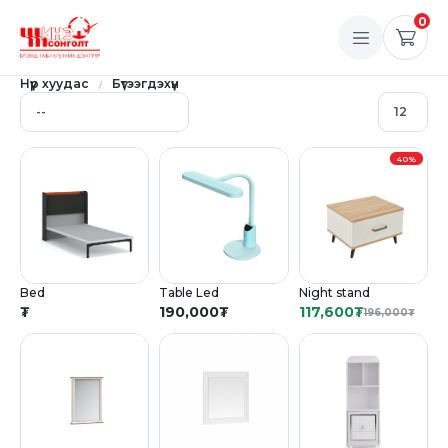
0
Нүүр хуудас
Бүтээгдэхүүн
40%
Bed
Table Led
Night stand
₮
190,000
₮
117,600
₮
196,000
₮