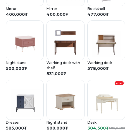
Mirror
Mirror
Bookshelf
400,000
₮
400,000
₮
477,000
₮
Night stand
Working desk with
Working desk
500,000
₮
shelf
578,000
₮
531,000
₮
50%
Dresser
Night stand
Desk
585,000
₮
600,000
₮
304,500
₮
609,000
₮