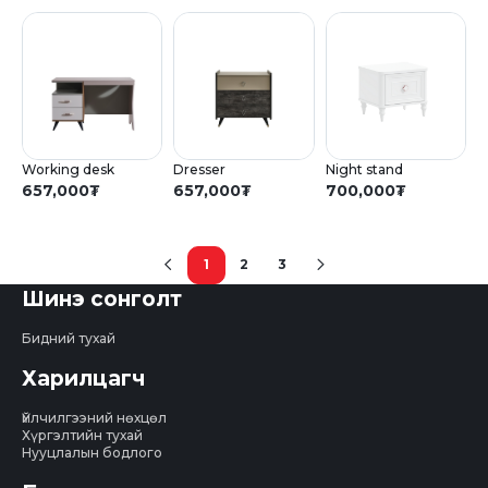
Working desk
Dresser
Night stand
657,000
₮
657,000
₮
700,000
₮
1
2
3
(current)
Шинэ сонголт
Бидний тухай
Харилцагч
Үйлчилгээний нөхцөл
Хүргэлтийн тухай
Нууцлалын бодлого