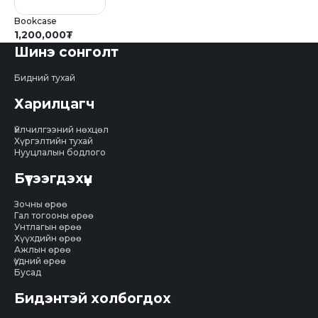
Bookcase
1,200,000
₮
Шинэ сонголт
Бидний тухай
Харилцагч
Үйлчилгээний нөхцөл
Хүргэлтийн тухай
Нууцлалын бодлого
Бүтээгдэхүүн
Зочны өрөө
Гал тогооны өрөө
Унтлагын өрөө
Хүүхдийн өрөө
Ажлын өрөө
Үүдний өрөө
Бусад
Бидэнтэй холбогдох