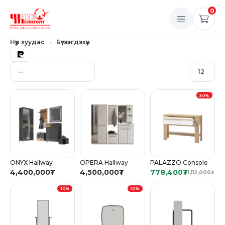
0
Нүүр хуудас
Бүтээгдэхүүн
30%
ONYX Hallway
OPERA Hallway
PALAZZO Console
4,400,000
₮
4,500,000
₮
778,400
₮
1,112,000
₮
10%
10%