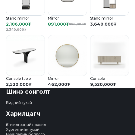
Stand mirror
Mirror
Stand mirror
2,106,000
₮
891,000
₮
3,640,000
₮
990,000
₮
2,340,000
₮
Console table
Mirror
Console
2,520,000
₮
462,000
₮
9,520,000
₮
Шинэ сонголт
Бидний тухай
Харилцагч
Үйлчилгээний нөхцөл
Хүргэлтийн тухай
Нууцлалын бодлого