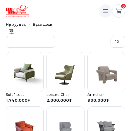
0
Нүүр хуудас
Бүтээгдэхүүн
Sofa 1 seat
Leisure Chair
Armchair
1,740,000
₮
2,000,000
₮
900,000
₮