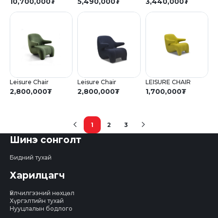
10,700,000
₮
5,490,000
₮
3,440,000
₮
Leisure Chair
Leisure Chair
LEISURE CHAIR
2,800,000
₮
2,800,000
₮
1,700,000
₮
1
2
3
(current)
Шинэ сонголт
Бидний тухай
Харилцагч
Үйлчилгээний нөхцөл
Хүргэлтийн тухай
Нууцлалын бодлого