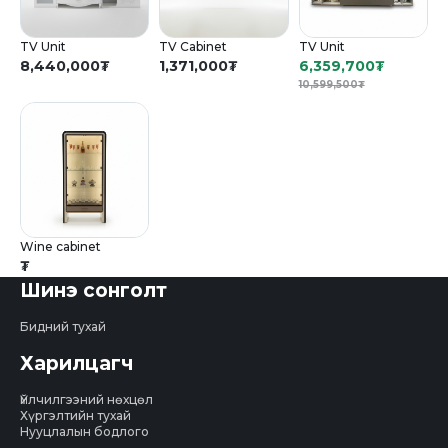
TV Unit
TV Cabinet
TV Unit
8,440,000
₮
1,371,000
₮
6,359,700
₮
10,599,500
₮
Wine cabinet
₮
Шинэ сонголт
Бидний тухай
Харилцагч
Үйлчилгээний нөхцөл
Хүргэлтийн тухай
Нууцлалын бодлого