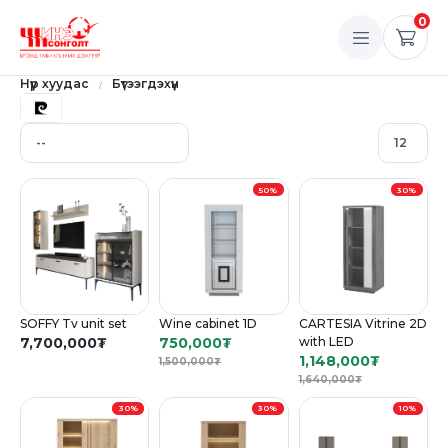
0
Нүүр хуудас
Бүтээгдэхүүн
50%
30%
SOFFY Tv unit set
Wine cabinet 1D
CARTESIA Vitrine 2D
7,700,000
₮
750,000
₮
with LED
1,148,000
₮
1,500,000
₮
1,640,000
₮
30%
30%
10%