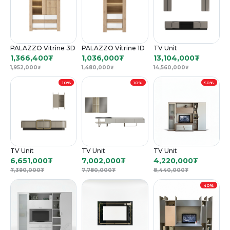
PALAZZO Vitrine 3D
PALAZZO Vitrine 1D
TV Unit
1,366,400
₮
1,036,000
₮
13,104,000
₮
1,952,000
₮
1,480,000
₮
14,560,000
₮
10%
10%
50%
TV Unit
TV Unit
TV Unit
6,651,000
₮
7,002,000
₮
4,220,000
₮
7,390,000
₮
7,780,000
₮
8,440,000
₮
40%