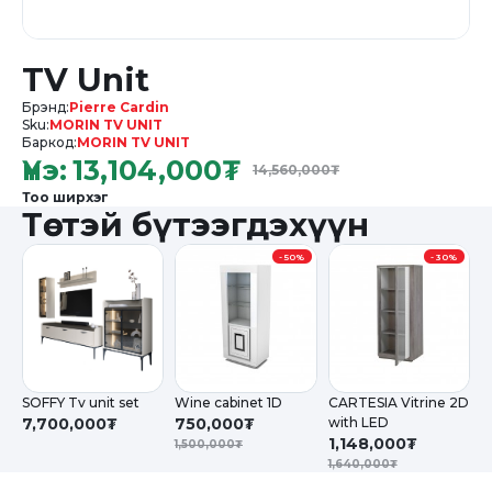
TV Unit
Брэнд:
Pierre Cardin
Sku:
MORIN TV UNIT
Баркод:
MORIN TV UNIT
Үнэ:
13,104,000
₮
14,560,000
₮
Тоо ширхэг
Төстэй бүтээгдэхүүн
-
50%
-
30%
SOFFY Tv unit set
Wine cabinet 1D
CARTESIA Vitrine 2D
P
7,700,000₮
750,000₮
with LED
1
1,148,000₮
1,500,000₮
1
1,640,000₮