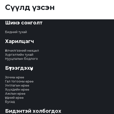
Сүүлд үзсэн
Шинэ сонголт
Бидний тухай
Харилцагч
Үйлчилгээний нөхцөл
Хүргэлтийн тухай
Нууцлалын бодлого
Бүтээгдэхүүн
Зочны өрөө
Гал тогооны өрөө
Унтлагын өрөө
Хүүхдийн өрөө
Ажлын өрөө
Үүдний өрөө
Бусад
Бидэнтэй холбогдох