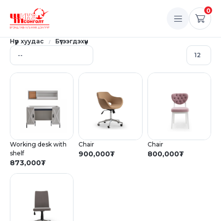
0
Нүүр хуудас
Бүтээгдэхүүн
Working desk with
Chair
Chair
shelf
900,000
₮
800,000
₮
873,000
₮