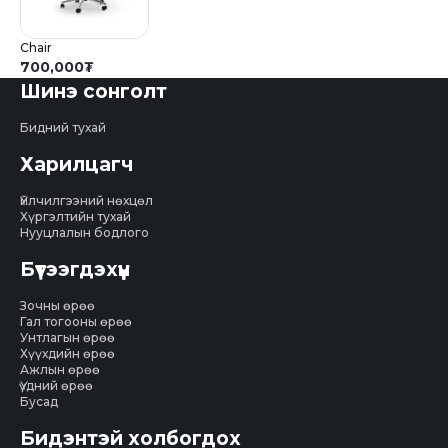
Chair
700,000
₮
Шинэ сонголт
Бидний тухай
Харилцагч
Үйлчилгээний нөхцөл
Хүргэлтийн тухай
Нууцлалын бодлого
Бүтээгдэхүүн
Зочны өрөө
Гал тогооны өрөө
Унтлагын өрөө
Хүүхдийн өрөө
Ажлын өрөө
Үүдний өрөө
Бусад
Бидэнтэй холбогдох