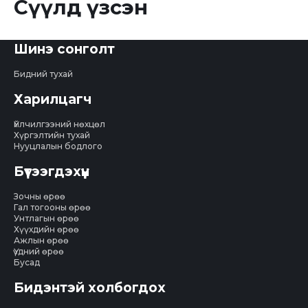
Сүүлд үзсэн
Шинэ сонголт
Бидний тухай
Харилцагч
Үйлчилгээний нөхцөл
Хүргэлтийн тухай
Нууцлалын бодлого
Бүтээгдэхүүн
Зочны өрөө
Гал тогооны өрөө
Унтлагын өрөө
Хүүхдийн өрөө
Ажлын өрөө
Үүдний өрөө
Бусад
Бидэнтэй холбогдох