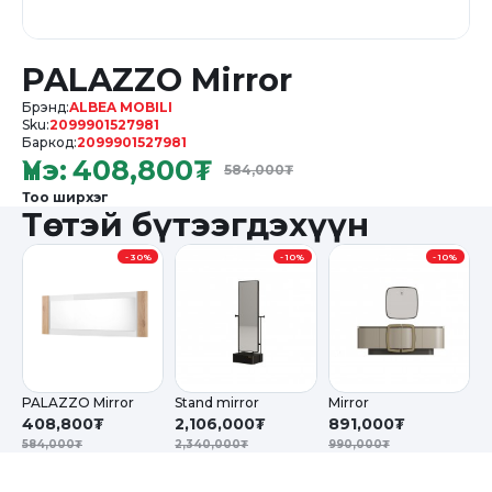
PALAZZO Mirror
Брэнд:
ALBEA MOBILI
Sku:
2099901527981
Баркод:
2099901527981
Үнэ:
408,800
₮
584,000
₮
Тоо ширхэг
Төстэй бүтээгдэхүүн
-
30%
-
10%
-
10%
PALAZZO Mirror
Stand mirror
Mirror
M
408,800₮
2,106,000₮
891,000₮
8
584,000₮
2,340,000₮
990,000₮