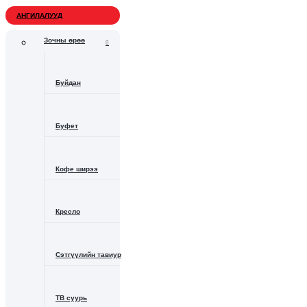
АНГИЛАЛУУД
Зочны өрөө
Буйдан
Буфет
Кофе ширээ
Кресло
Сэтгүүлийн тавиур
ТВ суурь