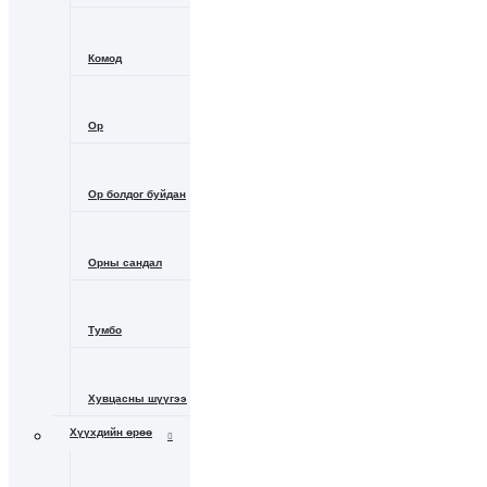
Комод
Ор
Ор болдог буйдан
Орны сандал
Тумбо
Хувцасны шүүгээ
Хүүхдийн өрөө