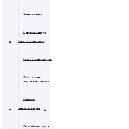
Ханын стенк
Цэцгийн тавиур
Гал тогооны өрөө
Гал тогооны ширээ
Гал тогооны
ширээний сандал
Сервант
Унтлагын өрөө
Гоо сайхны ширээ