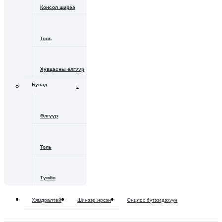
Консол ширээ
Толь
Хувцасны өлгүүр
Бусад
Өлгүүр
Толь
Тумбо
Хямдралтай
Шинээр ирсэн
Онцлох бүтээгдэхүүн