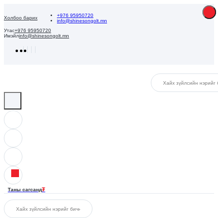
+976 95950720
Холбоо барих
info@shinesongolt.mn
Утас
+976 95950720
Имэйл
info@shinesongolt.mn
₮
Таны сагсанд