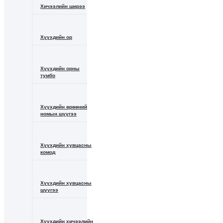
Хичээлийн ширээ
Хүүхдийн ор
Хүүхдийн орны
тумбо
Хүүхдийн өрөөний
номын шүүгээ
Хүүхдийн хувцасны
комод
Хүүхдийн хувцасны
шүүгээ
Хүүхдийн хичээлийн