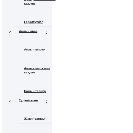
сандал
Гэрэлтүүлэг
Ажлын өрөө
Ажлын ширээ
Ажлын ширээний
сандал
Номын тавиур
Үүдний өрөө
Жижиг сандал