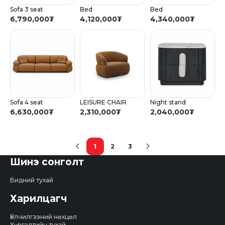
Sofa 3 seat
Bed
Bed
6,790,000
₮
4,120,000
₮
4,340,000
₮
Sofa 4 seat
LEISURE CHAIR
Night stand
6,630,000
₮
2,310,000
₮
2,040,000
₮
1
2
3
(current)
Шинэ сонголт
Бидний тухай
Харилцагч
Үйлчилгээний нөхцөл
Хүргэлтийн тухай