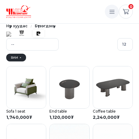
0
Нүүр хуудас
Бүтээгдэхүүн
BAM
×
Sofa 1 seat
End table
Coffee table
1,740,000
₮
1,120,000
₮
2,240,000
₮